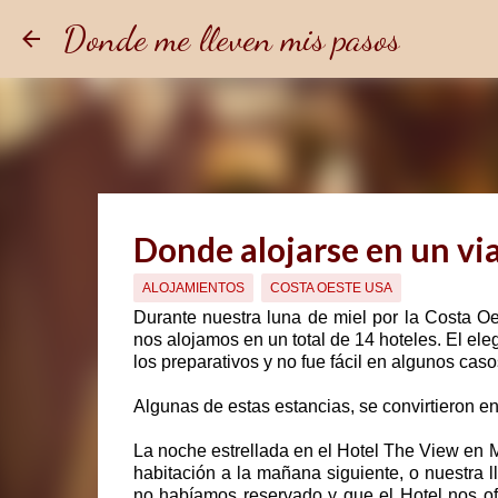
Donde me lleven mis pasos
Donde alojarse en un vi
ALOJAMIENTOS
COSTA OESTE USA
Durante nuestra luna de miel por la Costa Oe
nos alojamos en un total de 14 hoteles. El el
los preparativos y no fue fácil en algunos caso
Algunas de estas estancias, se convirtieron e
La noche estrellada en el Hotel The View en 
habitación a la mañana siguiente, o nuestra
no habíamos reservado y que el Hotel nos ofr