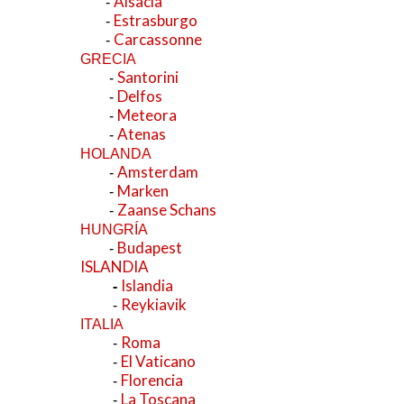
Alsacia
-
Estrasburgo
-
Carcassonne
-
GRECIA
Santorini
-
Delfos
-
Meteora
-
Atenas
-
HOLANDA
Amsterdam
-
Marken
-
Zaanse Schans
-
HUNGRÍA
Budapest
-
ISLANDIA
Islandia
-
Reykiavik
-
ITALIA
Roma
-
El Vaticano
-
Florencia
-
La Toscana
-