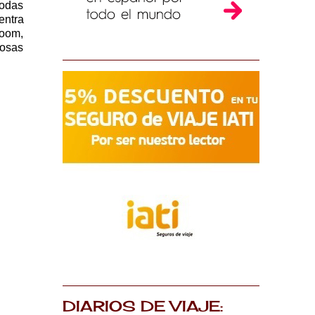
todas
entra
Room,
iosas
DIARIOS DE VIAJE: