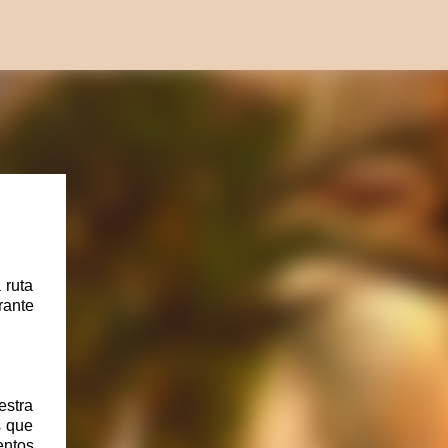
 ruta
rante
estra
s que
entos