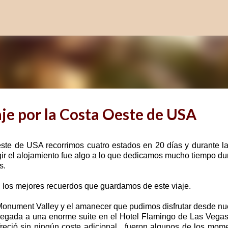
Ir al contenido principal
aje por la Costa Oeste de USA
ste de USA recorrimos cuatro estados en 20 días y durante la
egir el alojamiento fue algo a lo que dedicamos mucho tiempo du
s.
n los mejores recuerdos que guardamos de este viaje.
Monument Valley y el amanecer que pudimos disfrutar desde nu
 llegada a una enorme suite en el Hotel Flamingo de Las Vega
eció sin ningún coste adicional,
fueron algunos de los mom