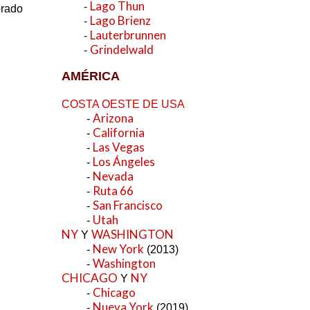
Lago Thun
-
orado
Lago Brienz
-
Lauterbrunnen
-
Grindelwald
-
AMÉRICA
COSTA OESTE DE USA
Arizona
-
California
-
Las Vegas
-
Los Ángeles
-
Nevada
-
Ruta 66
-
San Francisco
-
Utah
-
NY
WASHINGTON
Y
New York
-
(2013)
Washington
-
CHICAGO
NY
Y
Chicago
-
Nueva York
-
(2019)