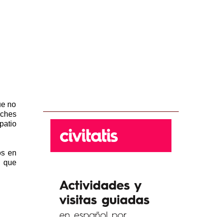
ue no
oches
patio
os en
s que