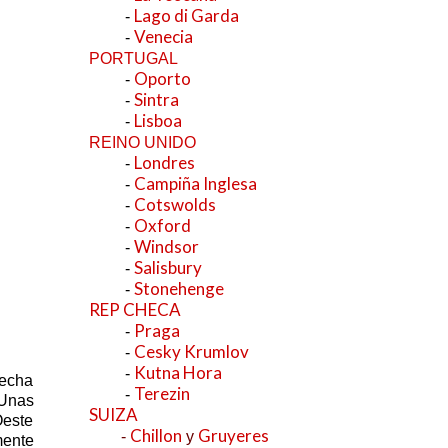
Lago di Garda
-
Venecia
-
PORTUGAL
Oporto
-
Sintra
-
Lisboa
-
REINO UNIDO
Londres
-
Campiña Inglesa
-
Cotswolds
-
Oxford
-
Windsor
-
Salisbury
-
Stonehenge
-
REP CHECA
Praga
-
Cesky Krumlov
-
Kutna Hora
-
hecha
Terezin
-
 Unas
SUIZA
Oeste
Chillon
Gruyeres
-
y
mente